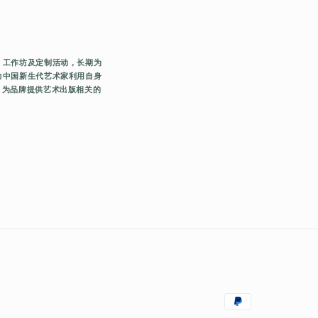
o
n
、工作坊及定制活动，⻓期为
力中国新生代艺术家利用自身
，为品牌提供艺术出版相关的
Payment