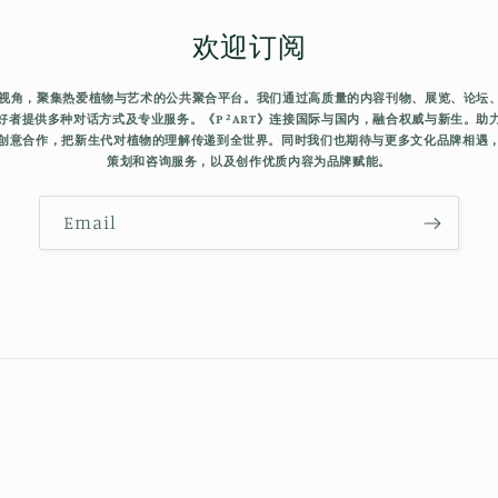
欢迎订阅
有独特视角，聚集热爱植物与艺术的公共聚合平台。我们通过高质量的内容刊物、展览、论坛
好者提供多种对话方式及专业服务。《P ²ART》连接国际与国内，融合权威与新生。助
创意合作，把新生代对植物的理解传递到全世界。同时我们也期待与更多文化品牌相遇
策划和咨询服务，以及创作优质内容为品牌赋能。
Email