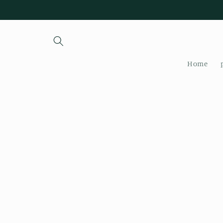
Skip to
content
Home
Skip to
product
information