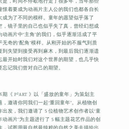
只是，时间不停歇地行走了很多年，当年那些
憧憬着要成为动画片主人公的我们也都各自长
大成为了不同的模样。童年的愿望似乎落了
空，镜子里的自己也似乎失了真，曾经幻想成
为动画片中“主角”的我们，似乎逐渐活成了平
平无奇的“配角”模样。从刚开始的不服气到质
疑到失望到接受再到麻木，到最后我们逐渐遗
忘最开始时我们对这个世界的期望，也几乎快
要忘记我们曾对自己的期望。
本期《 P
²
ART 》以「盛放的童年」为策划主
题，邀请你同我们一起“重回童年”。从植物创
作出发，我们邀请了 5 位植物艺术创作者以“童
年动画片”为主题进行了 5 幅主题花艺作品的创
作，试图用最自然最纯粹的自然之美去描绘出