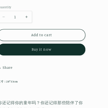
o
price
uantity
uantity
n
Decrease
Increase
quantity
quantity
for
for
Add to cart
《P²ART》
《P²ART》
ISSUE28
ISSUE28
明
明
Buy it now
信
信
片
片
-
-
Share
「盛
「盛
放
放
寸：28*33cm
的
的
童
童
年」
年」
你还记得你的童年吗？你还记得那些陪伴了你