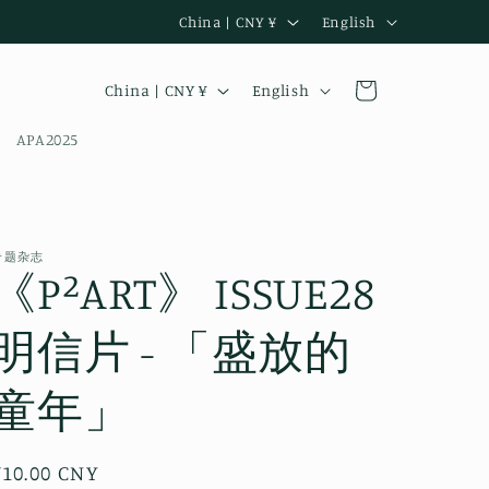
C
L
China | CNY ¥
English
o
a
C
L
u
n
Cart
China | CNY ¥
English
o
a
n
g
APA2025
u
n
t
u
n
g
r
a
t
u
y
g
r
a
/
e
专题杂志
《P²ART》 ISSUE28
y
g
r
/
e
e
明信片 - 「盛放的
r
g
e
童年」
i
g
o
i
n
Regular
¥10.00 CNY