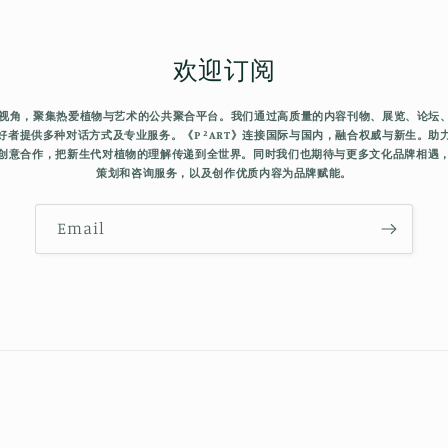
欢迎订阅
有独特视角，聚集热爱植物与艺术的公共聚合平台。我们通过高质量的内容刊物、展览、论坛
好者提供多种对话方式及专业服务。《P ²ART》连接国际与国内，融合权威与新生。助
创意合作，把新生代对植物的理解传递到全世界。同时我们也期待与更多文化品牌相遇
策划和咨询服务，以及创作优质内容为品牌赋能。
Email