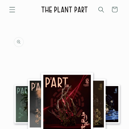
Skip to
content
Cart
Skip to
product
information