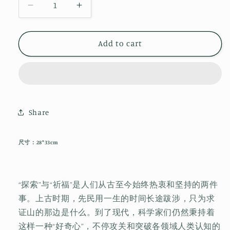
Decrease
Increase
quantity
quantity
for
for
Add to cart
《P²ART》
《P²ART》
ISSUE32
ISSUE32
明
明
信
信
片
片
-
-
Share
「五
「五
行
行
尺寸：28*33cm
蕴
蕴
花
花
神」
神」
“探索”与“祈福”是人们从古至今始终热衷和坚持的两件
事。上古时期，先民用一生的时间长途跋涉，只为求
证山的那边是什么。到了现代，科学家们仍然秉持着
这样一种“好奇心”，不停攻关和突破各领域人类认知的