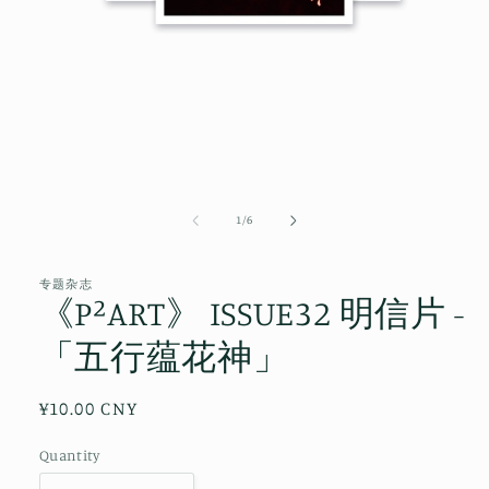
Open
media
1
of
1
/
6
in
modal
专题杂志
《P²ART》 ISSUE32 明信片 -
「五行蕴花神」
Regular
¥10.00 CNY
price
Quantity
Quantity